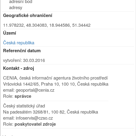
adresní bod
adresy
Geografické ohraničení
11.978232, 48.304083, 18.944586, 51.34442
Území
Česká republika
Referenční datum
vytvoření: 30.03.2016
Kontakt - zdroj
CENIA, česká informační agentura životního prostředí
Vršovická 1442/65
,
Praha 10
,
100 10
,
Česká republika
email: geoportal@cenia.cz
Role:
správce
Český statistický úřad
Na padesátém 3268/81
,
100 82
,
Česká republika
email: infoservis@czso.cz
Role:
poskytovatel zdroje