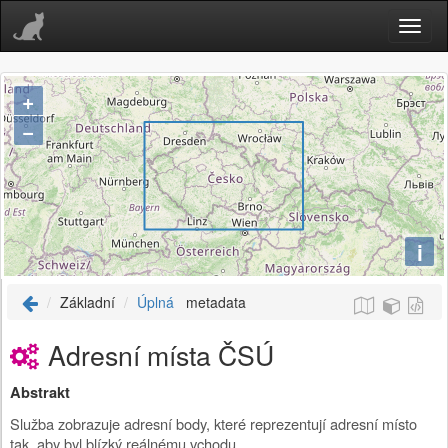
+
−
i
Základní
Úplná
metadata
Adresní místa ČSÚ
Abstrakt
Služba zobrazuje adresní body, které reprezentují adresní místo
tak, aby byl blízký reálnému vchodu