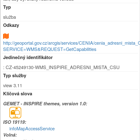
Typ
služba
Odkazy
http://geoportal.gov.cz/arcgis/services/CENIA/cenia_adresni_mi
SERVICE=WMS&REQUEST=GetCapabilities
Jedinečný identifikátor
: CZ-45249130-WMS_INSPIRE_ADRESNI_MISTA_CSU
Typ služby
view 3.11
Klíčová slova
GEMET - INSPIRE themes, version 1.0:
ISO 19119:
infoMapAccessService
Volná: