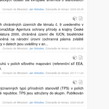
Contacto de Metadato:
Jan Votrubec
, Estampilla de tiempo: 2020-08-28
ch chráněných územích dle tématu č. 9 uvedeného v
romažďuje Agentura ochrany přírody a krajiny České
 Natura 2000, chráněná území dle IUCN, biosférické
áněná na národní úrovni (ochranná pásma zvláště
y v datech jsou uváděny v an...
Contacto de Metadato:
Jan Votrubec
, Estampilla de tiempo: 2020-08-28
uhů v polích síťového mapování (referenční síť EEA,
3.
Contacto de Metadato:
Jan Votrubec
, Estampilla de tiempo: 2017-11-24
ýznamných typů přírodních stanovišť (TPS) v polích
é republice. TPS jsou sdruženy do skupin. Publikován
Contacto de Metadato:
Jan Votrubec
, Estampilla de tiempo: 2020-08-28