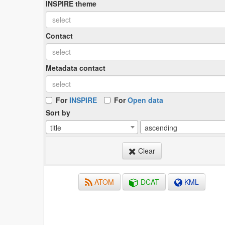
INSPIRE theme
Contact
Metadata contact
For
INSPIRE
For
Open data
Sort by
title
ascending
Clear
ATOM
DCAT
KML