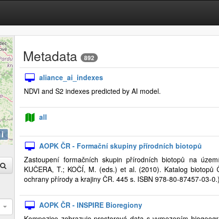
Metadata
892
aliance_ai_indexes
NDVI and S2 indexes predicted by AI model.
all
i
AOPK ČR - Formační skupiny přírodních biotopů
Zastoupení formačních skupin přírodních biotopů na úze
KUČERA, T.; KOČÍ, M. (eds.) et al. (2010). Katalog biotopů Č
ochrany přírody a krajiny ČR. 445 s. ISBN 978-80-87457-03-0
AOPK ČR - INSPIRE Bioregiony
Kompozice zobrazuje prostorová data s vymezením biogeograf