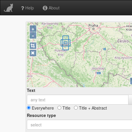
Help
About
+
−
Text
Everywhere
Title
Title + Abstract
Resource type
select