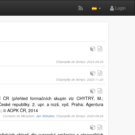
Login
Estampilla de tiempo: 2024-08-29
Estampilla de tiempo: 2025-11-20
mí ČR (přehled formačních skupin viz CHYTRÝ, M.;
eské republiky. 2. upr. a rozš. vyd. Praha: Agentura
.); © AOPK ČR, 2014
Contacto de Metadato:
Jan Votrubec
, Estampilla de tiempo: 2020-08-28
ických oblastí dle evropské směrnice o stanovištích