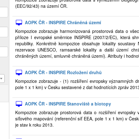
(EEC/92/43) na území ČR.
AOPK ČR - INSPIRE Chráněná území
Kompozice zobrazuje harmonizovaná prostorová data o vše
příloze I evropské směrnice INSPIRE (2007/2/EC), která sh
republiky. Konkrétně kompozice obsahuje lokality soustavy
rezervace UNESCO, ramsarské lokality a další území chr
chráněných území, smluvně chráněná území). Atributy i hodnot
AOPK ČR - INSPIRE Rozložení druhů
Kompozice zobrazuje - (1) rozšíření evropsky významných dr
pole 1 x 1 km) v Česku sestavené z dat hodnotících zpráv 201
AOPK ČR - INSPIRE Stanoviště a biotopy
Kompozice zobrazuje prostorová data o rozšíření evropsky v
síťového mapování (referenční síť EEA, pole 1 x 1 km) v Česk
je stav k roku 2013.