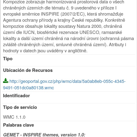
Kompozice zobrazuje harmonizovaná prostorová data o všech
chráněných územích dle tématu č. 9 uvedeného v příloze I
evropské směrnice INSPIRE (2007/2/EC), která shromažďuje
Agentura ochrany přírody a krajiny České republiky. Konkrétně
kompozice obsahuje lokality soustavy Natura 2000, chráněná
území dle IUCN, biosférické rezervace UNESCO, ramsarské
lokality a další území chráněná na národní úrovni (ochranná pásma
zvláště chráněných území, smluvně chráněná území). Atributy i
hodnoty v datech jsou uváděny v angličtině.
Tipo
Ubicación de Recursos
http://geoportal.gov.cz/php/wmc/data/5a0ab8eb-055c-4345-
9491-051dc0a80138.wmc
Identificador
Tipo de servicio
WMC 1.1.0
Palabras clave
GEMET - INSPIRE themes, version 1.0: