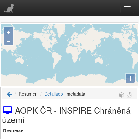
+
−
i
Resumen
Detallado
metadata
AOPK ČR - INSPIRE Chráněná
území
Resumen