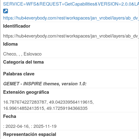
SERVICE=WFS&REQUEST=GetCapabilities&VERSION=2.0.0&LA
https://hub4everybody.com/rest/workspaces/jan_vrobel/layers/ab_d
Identificador
https://hub4everybody.com/rest/workspaces/jan_vrobel/layers/ab_d
Idioma
Checo, , , Eslovaco
Categoría del tema
Palabras clave
GEMET - INSPIRE themes, version 1.0:
Extensión geográfica
16.787674227283787, 49.042339564119615,
16.99614852413515, 49.17259194366335
Fecha
: 2022-04-16
,
: 2025-11-19
Representación espacial